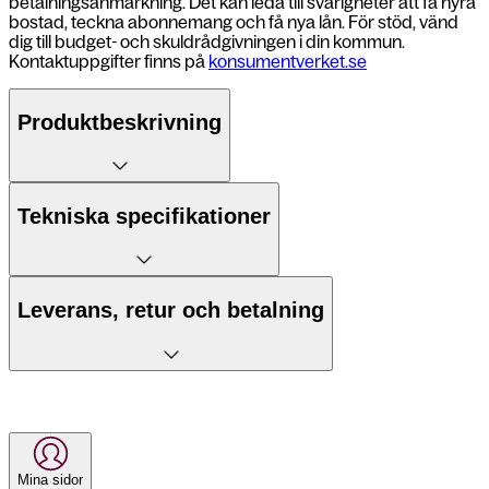
betalningsanmärkning. Det kan leda till svårigheter att få hyra
bostad, teckna abonnemang och få nya lån. För stöd, vänd
dig till budget- och skuldrådgivningen i din kommun.
Kontaktuppgifter finns på
konsumentverket.se
Produktbeskrivning
5 fördelar
Tekniska specifikationer
1. AI som planerar din dag
Mått
75,8 x 158,4 x 7,3 mm
Leverans, retur och betalning
2. Stor 6,7″ AMOLED-skärm med 120
Vikt
190 g
Hz
Leverans till postombud
Batteri
4900 mAh
3. Trippelkamera med AI-funktioner
Skärmtyp
Dynamic AMOLED 2X, 2600 nits
Senast nästkommande vardag efter din
4. Extra kraft och lagring
Mina sidor