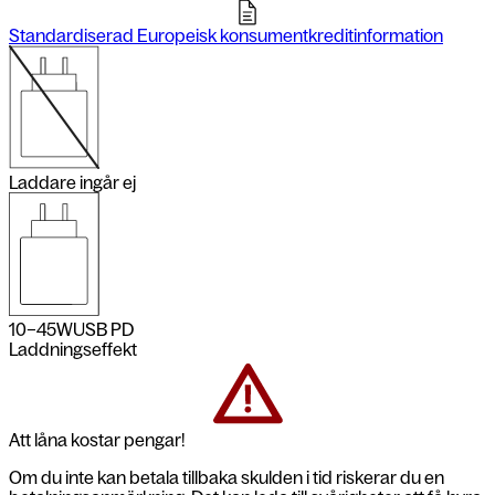
Standardiserad Europeisk konsumentkreditinformation
Laddare ingår ej
10–45
W
USB PD
Laddningseffekt
Att låna kostar pengar!
Om du inte kan betala tillbaka skulden i tid riskerar du en