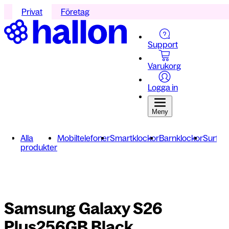
Privat
Företag
Support
Varukorg
Logga in
Meny
Alla
Mobiltelefoner
Smartklockor
Barnklockor
Surfpla
produkter
Samsung Galaxy S26
Plus
256GB Black