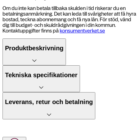
Om du inte kan betala tillbaka skulden i tid riskerar du en
betalningsanmärkning. Det kan leda till svårigheter att få hyra
bostad, teckna abonnemang och få nya lån. För stöd, vänd
dig till budget- och skuldrådgivningen i din kommun.
Kontaktuppgifter finns på
konsumentverket.se
Produktbeskrivning
5 fördelar
Tekniska specifikationer
1: AI som förstår dig och agerar före dig
Mått
71,7 x 146,6 x 7,2 mm
Leverans, retur och betalning
2: Skarp och ljusstark 6,3″ AMOLED-
Vikt
167 g
skärm
Leverans till postombud
Batteri
4300 mAh
3: Trippelkamera med smart AI-
Skärmtyp
Dynamic AMOLED 2X, 2600 nits