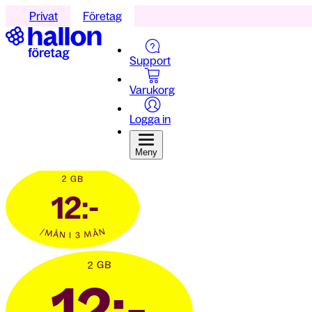
Privat
Företag
Support
Varukorg
Logga in
Meny
2 GB
12:-
/MÅN I 3 MÅN
2 GB
12:-