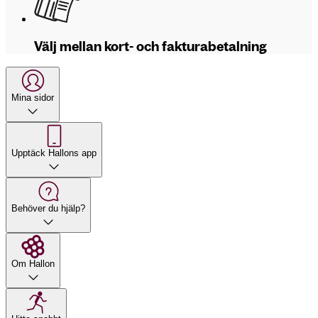
Välj mellan kort- och fakturabetalning
Mina sidor
Upptäck Hallons app
Behöver du hjälp?
Om Hallon