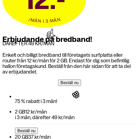
/MÅN I 3 MÅN
Erbjudande på bredband!
DÄREFTER 49 KR/MÅN
Enkelt och billigt bredband till företagets surfplatta eller
router från 12 kr/mån för 2 GB. Endast för dig som befintilig
hallon företagskund. Beställ från den här sidan för att ta del
av erbjudandet.
Beställ nu
75 % rabatt i 3 mån!
2 GB
12 kr/mån
i
3 mån
, därefter
49 kr/mån
Beställ nu
20 GB
37 kr/mån