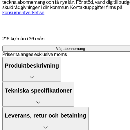
teckna abonnemang och få nya lån. För stöd, vänd dig till budg
skuldrådgivningen i din kommun. Kontaktuppgifter finns på
konsumentverket.se
216
kr/mån
i 36 mån
Välj abonnemang
Priserna anges exklusive moms
Produktbeskrivning
5 fördelar:
Tekniska specifikationer
1. Elegant design och robust konstrukt
2. Kraftfull A18-chip för hög prestanda
6,1" skärm
Leverans, retur och betalning
3. Imponerande Super Retina XDR-sk
A18-chip