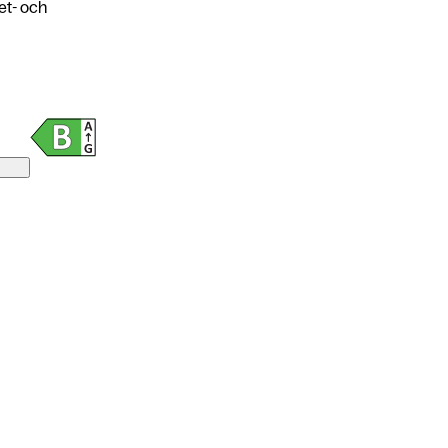
et- och
ion
ärm