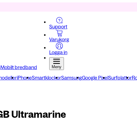
Support
Varukorg
Logga in
Mobilt bredband
Meny
modeller
iPhone
Smartklockor
Samsung
Google Pixel
Surfplattor
Ro
GB Ultramarine