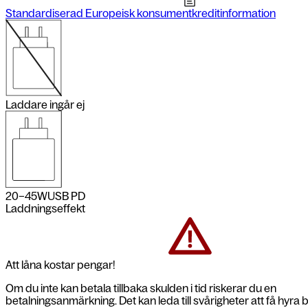
Standardiserad Europeisk konsumentkreditinformation
Laddare ingår ej
20–45
W
USB PD
Laddningseffekt
Att låna kostar pengar!
Om du inte kan betala tillbaka skulden i tid riskerar du en
betalningsanmärkning. Det kan leda till svårigheter att få hyra 