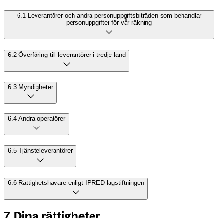
6.1 Leverantörer och andra personuppgiftsbiträden som behandlar
personuppgifter för vår räkning
6.2 Överföring till leverantörer i tredje land
6.3 Myndigheter
6.4 Andra operatörer
6.5 Tjänsteleverantörer
6.6 Rättighetshavare enligt IPRED-lagstiftningen
7. Dina rättigheter