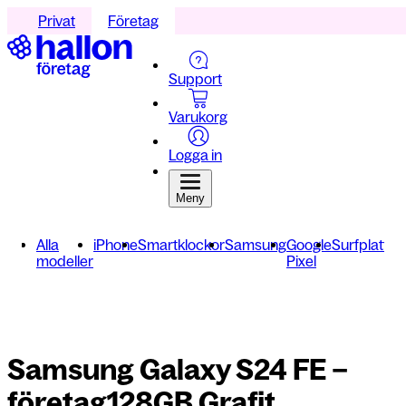
Privat
Företag
Support
Varukorg
Logga in
Meny
Alla
iPhone
Smartklockor
Samsung
Google
Surfplattor
modeller
Pixel
Samsung Galaxy S24 FE –
företag
128GB Grafit