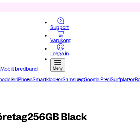
Support
Varukorg
Logga in
Mobilt bredband
Meny
modeller
iPhone
Smartklockor
Samsung
Google Pixel
Surfplattor
Ro
öretag
256GB Black