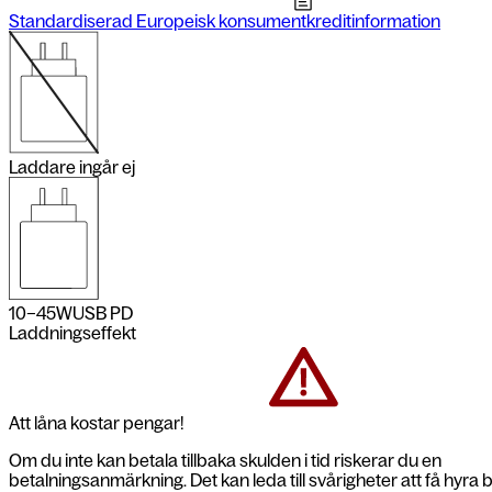
Standardiserad Europeisk konsumentkreditinformation
Laddare ingår ej
10–45
W
USB PD
Laddningseffekt
Att låna kostar pengar!
Om du inte kan betala tillbaka skulden i tid riskerar du en
betalningsanmärkning. Det kan leda till svårigheter att få hyra 