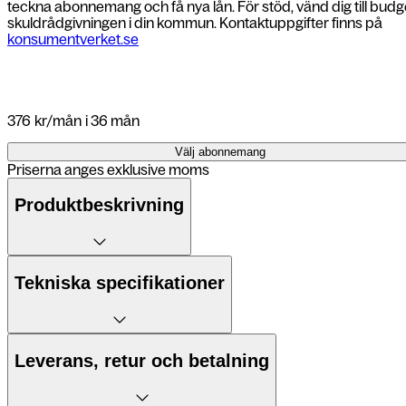
teckna abonnemang och få nya lån. För stöd, vänd dig till budg
skuldrådgivningen i din kommun. Kontaktuppgifter finns på
konsumentverket.se
376
kr/mån
i 36 mån
Välj abonnemang
Priserna anges exklusive moms
Produktbeskrivning
Med en enorm 6,9-tumsskärm och ett bat
Tekniska specifikationer
allt. Den passar dig som behöver maxi
kreativitet.
TalkBack, Högkontrastläge, Färgjustering
Leverans, retur och betalning
Tillgänglighet
RTT, Röststyrning (Voice Access), Assis
Mått
162,8 x 77,6 x 8,2 mm