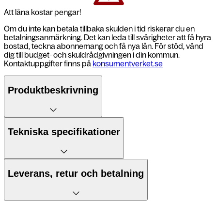
Att låna kostar pengar!
Om du inte kan betala tillbaka skulden i tid riskerar du en
betalningsanmärkning. Det kan leda till svårigheter att få hyra
bostad, teckna abonnemang och få nya lån. För stöd, vänd
dig till budget- och skuldrådgivningen i din kommun.
Kontaktuppgifter finns på
konsumentverket.se
Produktbeskrivning
5 fördelar
Tekniska specifikationer
1. AI som agerar före dig
Mått
77,7 x 163,2 x 7,9 mm
Leverans, retur och betalning
2. Privacy Display för extra trygghet
Vikt
214 g
3. 200 MP-kamera med AI-redigering
Leverans till postombud
Batteri
5000 mAh