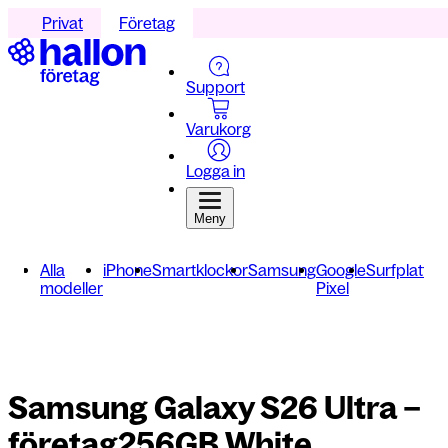
Privat
Företag
Support
Varukorg
Logga in
Meny
Alla
iPhone
Smartklockor
Samsung
Google
Surfplattor
modeller
Pixel
Samsung Galaxy S26 Ultra –
företag
256GB White