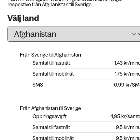
respektive från Afghanistan till Sverige.
Välj land
Från Sverige till Afghanistan
Samtal till fastnät
1,43
kr/min
Samtal till mobilnät
1,75
kr/min
SMS
0,99
kr/SM
Från Afghanistan till Sverige
Öppningsavgift
4,95
kr/samt
Samtal till fastnät
9,5
kr/min
Samtal till mobilnät
9,5
kr/min