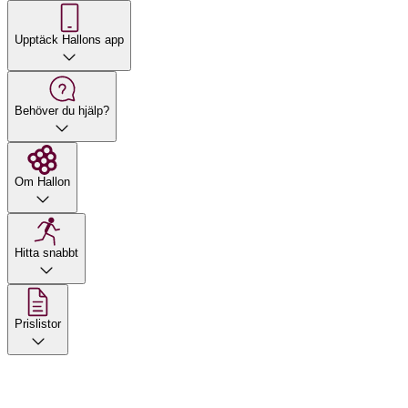
Upptäck Hallons app
Behöver du hjälp?
Om Hallon
Hitta snabbt
Prislistor