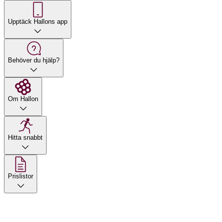
Upptäck Hallons app
Behöver du hjälp?
Om Hallon
Hitta snabbt
Prislistor