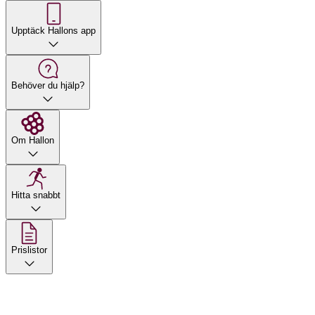
Upptäck Hallons app
Behöver du hjälp?
Om Hallon
Hitta snabbt
Prislistor