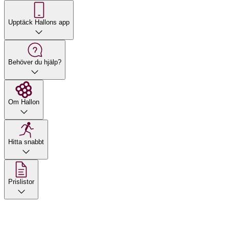
Upptäck Hallons app
Behöver du hjälp?
Om Hallon
Hitta snabbt
Prislistor