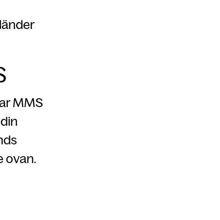
 länder
S
ckar MMS
 din
nds
se ovan.