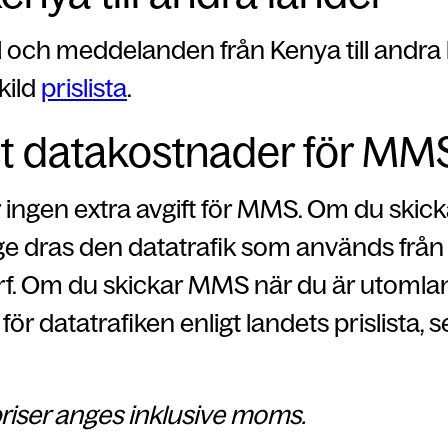
 och meddelanden från Kenya till andra
kild
prislista
.
t datakostnader för MM
r ingen extra avgift för MMS. Om du ski
ge dras den datatrafik som används från
urf. Om du skickar MMS när du är utomla
för datatrafiken enligt landets prislista, 
riser anges inklusive moms.