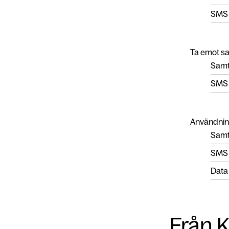
SMS
Ta emot s
Samt
SMS
Användnin
Samta
SMS
Data
Från K