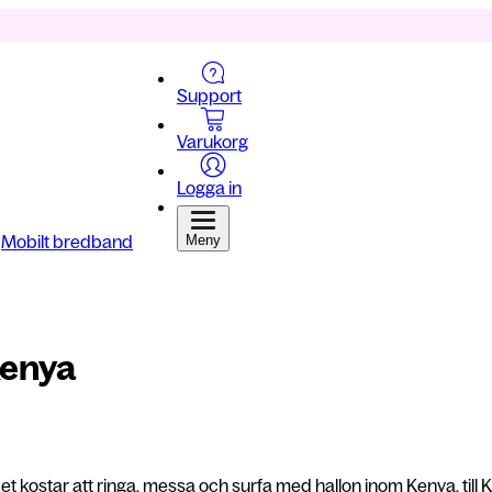
Support
Varukorg
Logga in
Mobilt bredband
Meny
Kenya
et kostar att ringa, messa och surfa med hallon inom Kenya, till 