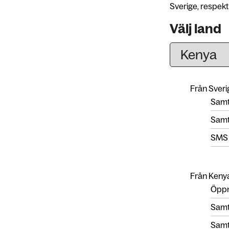
Sverige, respekti
Välj land
Från Sverig
Samta
Samta
SMS
Från Kenya 
Öppn
Samta
Samta