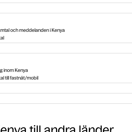
amtal och meddelanden i Kenya
al
g inom Kenya
l till fastnät/mobil
enya till andra länder