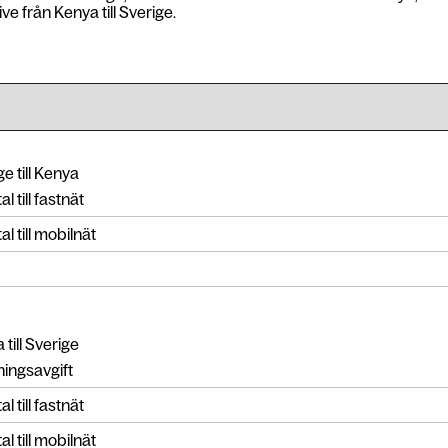
ve från Kenya till Sverige.
e till Kenya
l till fastnät
l till mobilnät
till Sverige
ingsavgift
l till fastnät
l till mobilnät