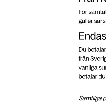
För samtal
gäller särs
Endas
Du betala
från Sveri
vanliga s
betalar du 
Samtliga p