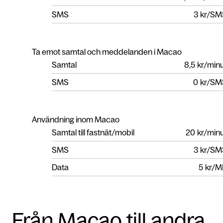
SMS
3
kr/SM
Ta emot samtal och meddelanden i Macao
Samtal
8,5
kr/min
SMS
0
kr/SM
Användning inom Macao
Samtal till fastnät/mobil
20
kr/min
SMS
3
kr/SM
Data
5
kr/M
Från Macao till andra