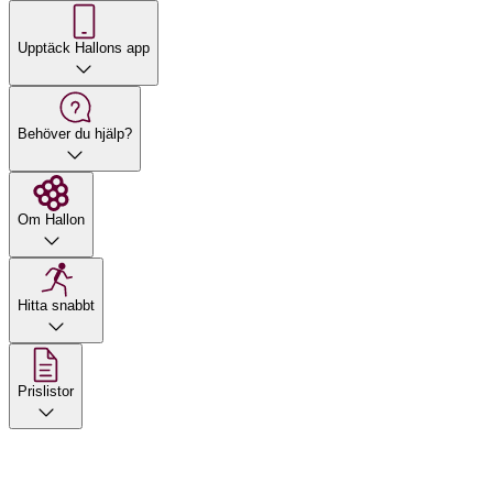
Upptäck Hallons app
Behöver du hjälp?
Om Hallon
Hitta snabbt
Prislistor