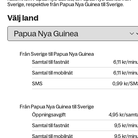
Sverige, respektive från Papua Nya Guinea till Sverige.
Välj land
Från Sverige till Papua Nya Guinea
Samtal till fastnät
6,11
kr/min
Samtal till mobilnät
6,11
kr/min
SMS
0,99
kr/SM
Från Papua Nya Guinea till Sverige
Öppningsavgift
4,95
kr/samt
Samtal till fastnät
9,5
kr/min
Samtal till mobilnät
9,5
kr/min