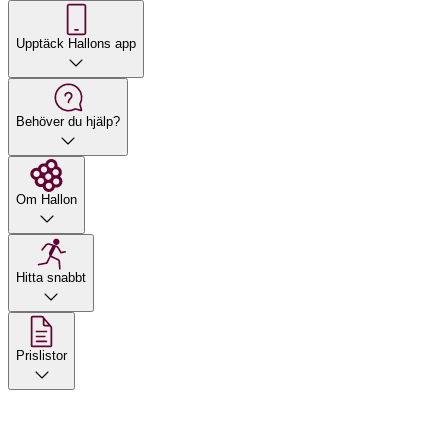
Upptäck Hallons app
Behöver du hjälp?
Om Hallon
Hitta snabbt
Prislistor