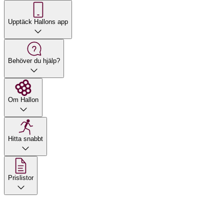
Upptäck Hallons app
Behöver du hjälp?
Om Hallon
Hitta snabbt
Prislistor