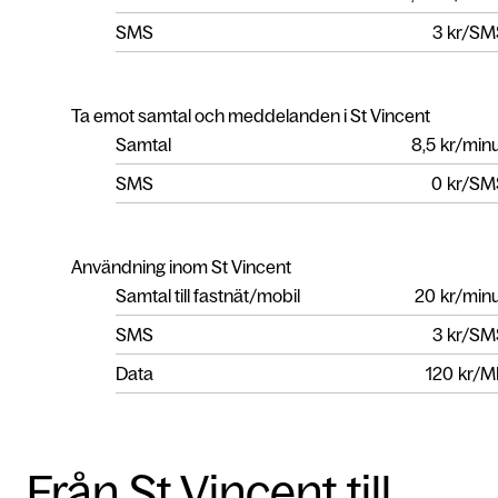
SMS
3
kr/SM
Ta emot samtal och meddelanden i St Vincent
Samtal
8,5
kr/min
SMS
0
kr/SM
Användning inom St Vincent
Samtal till fastnät/mobil
20
kr/min
SMS
3
kr/SM
Data
120
kr/M
Från St Vincent till