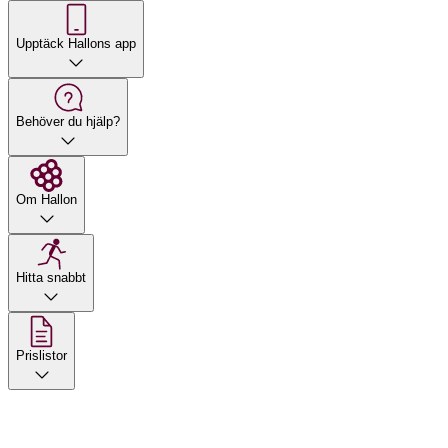
Upptäck Hallons app
Behöver du hjälp?
Om Hallon
Hitta snabbt
Prislistor