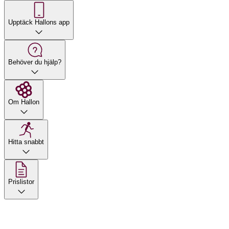
Upptäck Hallons app
Behöver du hjälp?
Om Hallon
Hitta snabbt
Prislistor