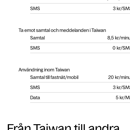
SMS
3
kr/SM
Ta emot samtal och meddelanden i Taiwan
Samtal
8,5
kr/min
SMS
0
kr/SM
Användning inom Taiwan
Samtal till fastnät/mobil
20
kr/min
SMS
3
kr/SM
Data
5
kr/M
Från Taiwan till andra