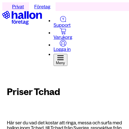
Privat
Företag
Support
Varukorg
Logga in
Meny
Priser Tchad
Här ser du vad det kostar att ringa, messa och surfa med
hallon inom Tchad, till Tchad från Sverige, respektive från