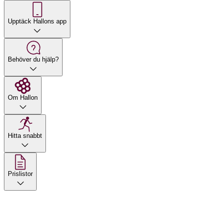
Upptäck Hallons app
Behöver du hjälp?
Om Hallon
Hitta snabbt
Prislistor