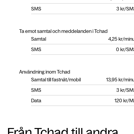
SMS
3
kr/SM
Ta emot samtal och meddelanden i Tchad
Samtal
4,25
kr/min
SMS
0
kr/SM
Användning inom Tchad
Samtal till fastnät/mobil
13,95
kr/min
SMS
3
kr/SM
Data
120
kr/M
Från Tchad till andra