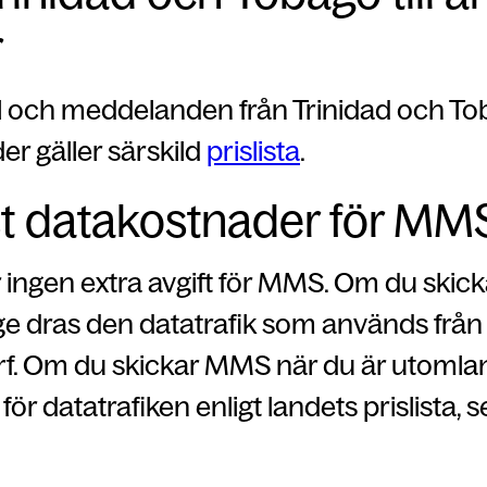
r
 och meddelanden från Trinidad och Toba
er gäller särskild
prislista
.
t datakostnader för MM
r ingen extra avgift för MMS. Om du ski
ge dras den datatrafik som används från
urf. Om du skickar MMS när du är utomla
för datatrafiken enligt landets prislista, 