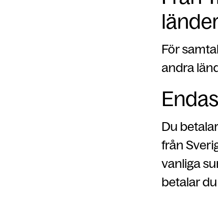
lände
För samtal
andra länd
Endas
Du betala
från Sveri
vanliga s
betalar du 