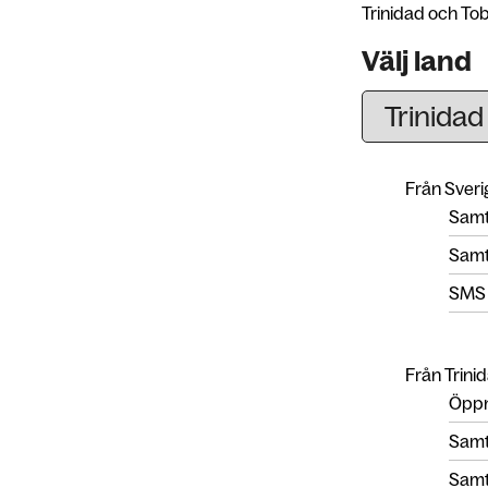
Trinidad och Tob
Välj land
Från Sverig
Samta
Samta
SMS
Från Trinid
Öppn
Samta
Samta