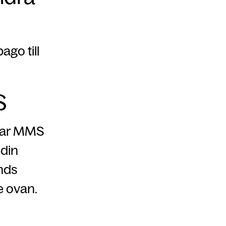
go till
S
ckar MMS
 din
nds
se ovan.