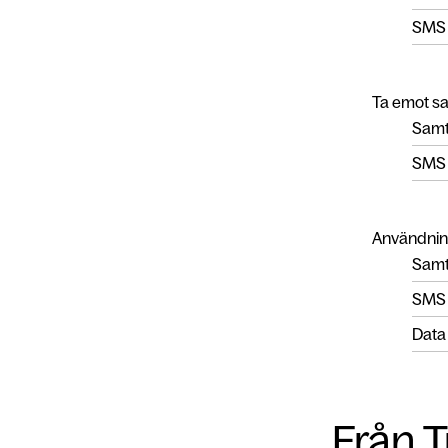
SMS
Ta emot s
Samt
SMS
Användnin
Samta
SMS
Data
Från T