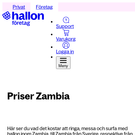
Privat
Företag
Support
Varukorg
Logga in
Meny
Priser Zambia
Här ser du vad det kostar att ringa, messa och surfa med
hallon inom Zambia, till Zambia från Sverige, respektive från