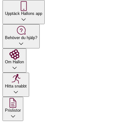
Upptäck Hallons app
Behöver du hjälp?
Om Hallon
Hitta snabbt
Prislistor