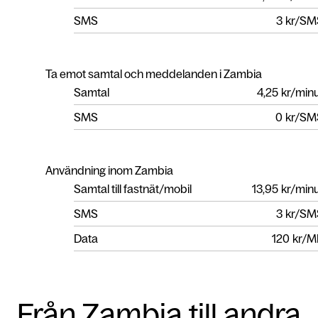
SMS
3
kr/SM
Ta emot samtal och meddelanden i Zambia
Samtal
4,25
kr/min
SMS
0
kr/SM
Användning inom Zambia
Samtal till fastnät/mobil
13,95
kr/min
SMS
3
kr/SM
Data
120
kr/M
Från Zambia till andra