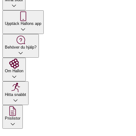
Upptäck Hallons app
Behöver du hjälp?
Om Hallon
Hitta snabbt
Prislistor