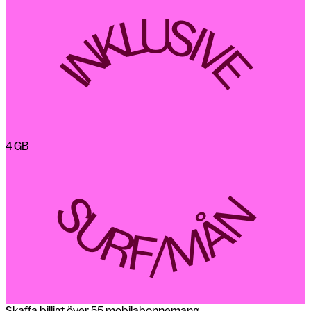
INKLUSIVE
4 GB
SURF/MÅN
Skaffa billigt över 55 mobilabonnemang