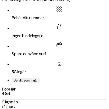
Behåll ditt nummer
Ingen bindningstid
Spara oanvänd surf
5G ingår
Se allt som ingår
Populär
4 GB
9 kr/mån
i
4 mån
,