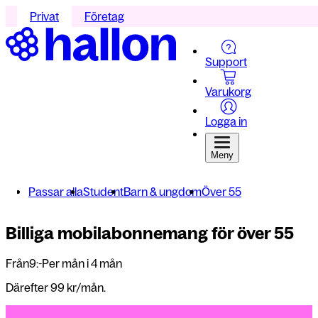
Privat
Företag
Support
Varukorg
Logga in
Meny
Passar alla
Student
Barn & ungdom
Över 55
Billiga mobilabonnemang för över 55
Från
9:-
Per mån i 4 mån
Därefter 99 kr/mån.