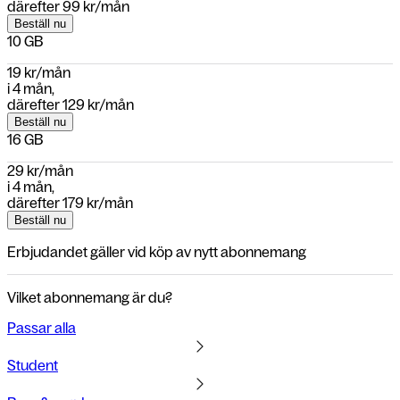
därefter
99 kr/mån
Beställ nu
10 GB
19 kr/mån
i
4 mån
,
därefter
129 kr/mån
Beställ nu
16 GB
29 kr/mån
i
4 mån
,
därefter
179 kr/mån
Beställ nu
Erbjudandet gäller vid köp av nytt abonnemang
Vilket abonnemang är du?
Passar alla
Student