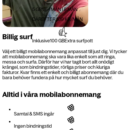
5 GB
19:-
/MÅN I 5 MÅN
DÄREFTER 109 KR/MÅN
Billig surf
Inklusive
100 GB
Extra surfpott
Välj ett billigt mobilabonnemang anpassat till just dig. Vi tycker
att mobilabonnemang ska vara lika enkelt som att ringa,
messa och surfa. Därför har vi har tagit bort allt onödigt
krångel, som bindningstider, rörliga priser och kluriga
fakturor. Kvar finns ett enkelt och billigt abonnemang där du
bara behöver fundera på hur mycket surf du behöver.
Alltid i våra mobilabonnemang
Samtal & SMS ingår
Ingen bindningstid