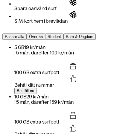
Spara oanvänd surf
SIM-kort hem i brevlådan
Passar alla
Över 55
Student
Barn & Ungdom
5 GB
19 kr/mån
i
5 mån
, därefter
109 kr/mån
100 GB extra surfpott
Behåll ditt nummer
Beställ nu
10 GB
29 kr/mån
i
5 mån
, därefter
159 kr/mån
100 GB extra surfpott