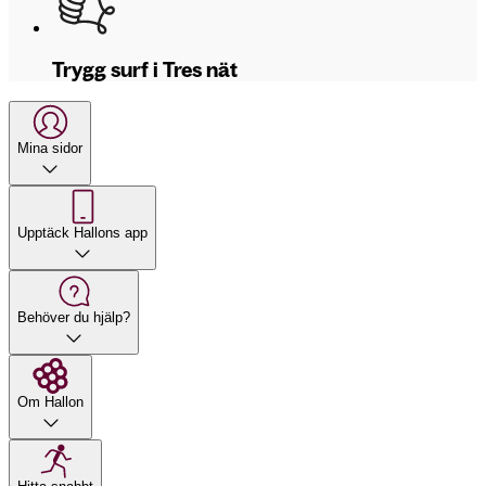
Trygg surf i Tres nät
Mina sidor
Upptäck Hallons app
Behöver du hjälp?
Om Hallon