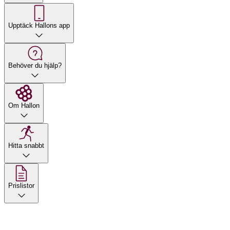
Upptäck Hallons app
Behöver du hjälp?
Om Hallon
Hitta snabbt
Prislistor