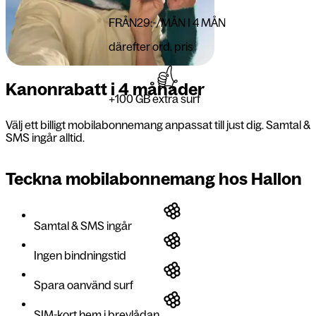
FRÅN
29:-
/MÅN I 4 MÅN
därefter ord. pris
Kanonrabatt i 4 månader
+100 GB extra surf
Välj ett billigt mobilabonnemang anpassat till just dig. Samtal &
SMS ingår alltid.
Teckna mobilabonnemang hos Hallon
Samtal & SMS ingår
Ingen bindningstid
Spara oanvänd surf
SIM-kort hem i brevlådan