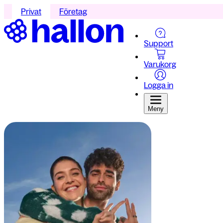
Privat
Företag
Support
Varukorg
Logga in
Meny