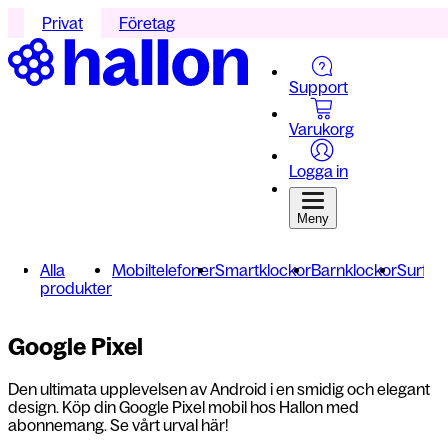
Privat
Företag
Support
Varukorg
Logga in
Meny
Alla
Mobiltelefoner
Smartklockor
Barnklockor
Surfpla
produkter
Google Pixel
Den ultimata upplevelsen av Android i en smidig och elegant
design. Köp din Google Pixel mobil hos Hallon med
abonnemang. Se vårt urval här!