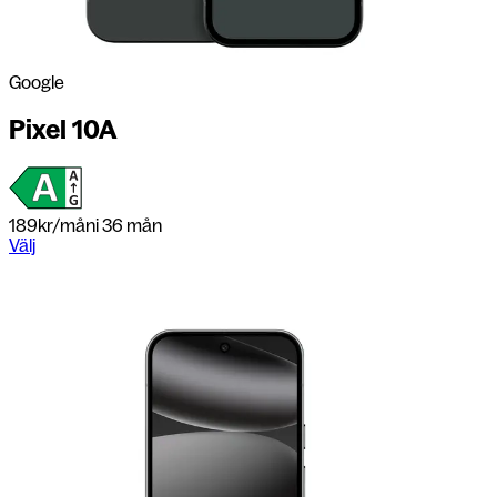
Google
Pixel 10A
189
kr/mån
i 36 mån
Välj