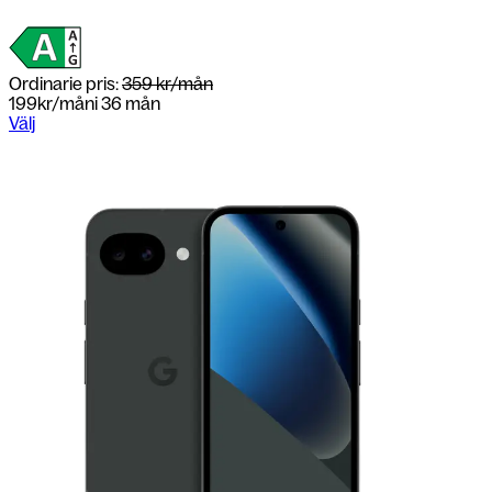
Ordinarie pris:
359 kr/mån
199
kr/mån
i 36 mån
Välj