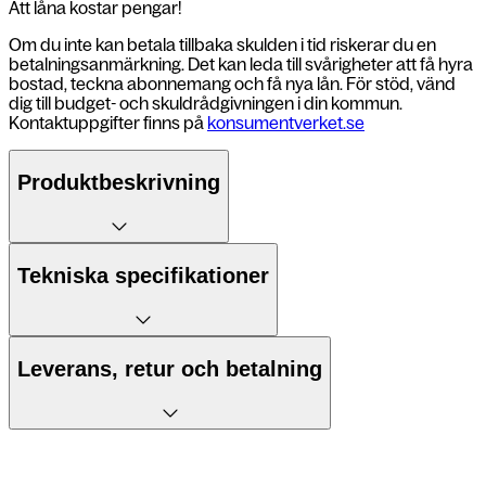
Att låna kostar pengar!
Om du inte kan betala tillbaka skulden i tid riskerar du en
betalningsanmärkning. Det kan leda till svårigheter att få hyra
bostad, teckna abonnemang och få nya lån. För stöd, vänd
dig till budget- och skuldrådgivningen i din kommun.
Kontaktuppgifter finns på
konsumentverket.se
Produktbeskrivning
5 fördelar:
Tekniska specifikationer
1. Elegant design och robust
konstruktion
6,1" skärm
Leverans, retur och betalning
2. Kraftfull A18-chip för hög prestanda
A18-chip
3. Imponerande Super Retina XDR-
Leverans till postombud
skärm
Fusion-kamera med 48 MP