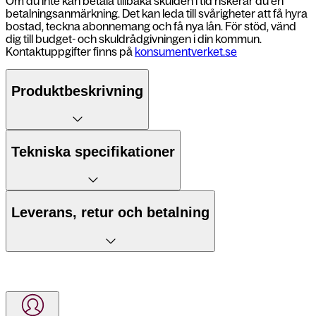
Om du inte kan betala tillbaka skulden i tid riskerar du en
betalningsanmärkning. Det kan leda till svårigheter att få hyra
bostad, teckna abonnemang och få nya lån. För stöd, vänd
dig till budget- och skuldrådgivningen i din kommun.
Kontaktuppgifter finns på
konsumentverket.se
Produktbeskrivning
5 fördelar
Tekniska specifikationer
Stor och färgstark 6,7ʺ Super AMOLED-skärm.
TalkBack, Blixtaviseringar,
Leverans, retur och betalning
Kraftfullt batteri som räcker länge
Tillgänglighet
Assistansmeny, Hjälpmedelsmeny,
Interaktionskontroll
Trippelkamera med 50 MP för skarpa bilder
Mått
164,4 x 77,9 x 7,5 mm
Leverans till postombud
Smarta AI-funktioner för hjälp i vardagen
Vikt
192 g
Senast nästkommande vardag efter din
Batteri
5000 mAh