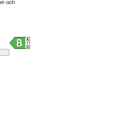
et- och
77,7 x 163,2 x 7,9 mm
214 g