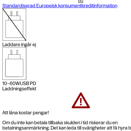
Standardiserad Europeisk konsumentkreditinformation
Laddare ingår ej
10–60
W
USB PD
Laddningseffekt
Att låna kostar pengar!
Om du inte kan betala tillbaka skulden i tid riskerar du en
betalningsanmärkning. Det kan leda till svårigheter att få hyra 