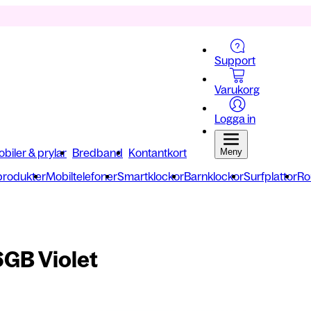
Support
Varukorg
Logga in
biler & prylar
Bredband
Kontantkort
Meny
 produkter
Mobiltelefoner
Smartklockor
Barnklockor
Surfplattor
Ro
GB Violet