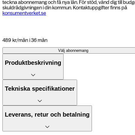
teckna abonnemang och få nya lån. För stöd, vänd dig till budg
skuldrådgivningen i din kommun. Kontaktuppgifter finns på
konsumentverket.se
489
kr/mån
i 36 mån
Välj abonnemang
Produktbeskrivning
5 fördelar
Tekniska specifikationer
1. AI som agerar före dig
Mått
Leverans, retur och betalning
2. Privacy Display för extra trygghet
Vikt
3. 200 MP-kamera med AI-redigering