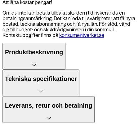
Att låna kostar pengar!
Om du inte kan betala tillbaka skulden i tid riskerar du en
betalningsanmärkning. Det kan leda till svårigheter att få hyra
bostad, teckna abonnemang och få nya lån. För stöd, vänd
dig till budget- och skuldrådgivningen i din kommun.
Kontaktuppgifter finns på
konsumentverket.se
Produktbeskrivning
Samsung Galaxy S25
Tekniska specifikationer
AI som fattar dig
TalkBack, Högkontrastläge,
Galaxy S25 är mer än bara en mobil –
Leverans, retur och betalning
Färgjustering och filter, Förstoring,
Extra nedtoning, Live Transcribe,
det är som att ha en smart assistent i
Live Caption,
Leverans till postombud
Hörapparatskompatibilitet,
fickan. Den skräddarsydda AI:n förstår
Tillgänglighet
Ljudförstärkning,
Ljudbalanskontroll, stöd för RTT,