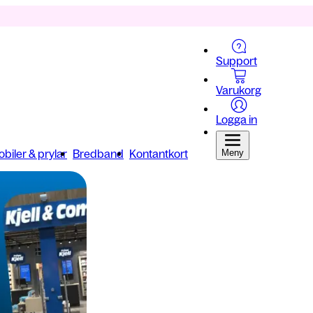
Support
Varukorg
Logga in
biler & prylar
Bredband
Kontantkort
Meny