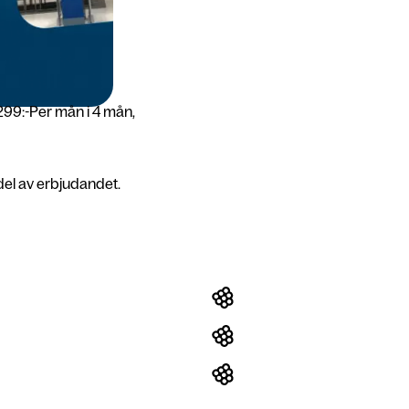
299:-
Per mån i 4 mån,
del av erbjudandet.