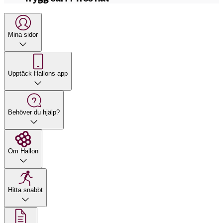
Mina sidor
Upptäck Hallons app
Behöver du hjälp?
Om Hallon
Hitta snabbt