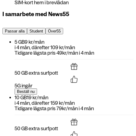
SIM-kort hem i brevlådan
I samarbete med News55
Passar alla
Student
Över55
5 GB
9 kr/mån
i
4 mån
, därefter
109 kr/mån
Tidigare lägsta pris 49kr/mån i 4 mån
50 GB extra surfpott
5G ingår
Beställ nu
10 GB
19 kr/mån
i
4 mån
, därefter
159 kr/mån
Tidigare lägsta pris 79kr/mån i 4 mån
50 GB extra surfpott