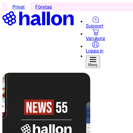
Privat
Företag
Support
Varukorg
Logga in
Meny