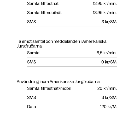
Samtal till fastnät
13,95
kr/min
Samtal till mobilnät
13,95
kr/min
SMS
3
kr/SM
Ta emot samtal och meddelanden i Amerikanska
Jungfruöarna
Samtal
8,5
kr/min
SMS
0
kr/SM
Användning inom Amerikanska Jungfruöarna
Samtal till fastnät/mobil
20
kr/min
SMS
3
kr/SM
Data
120
kr/M