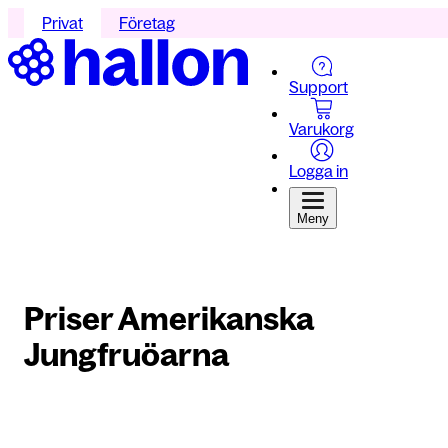
Privat
Företag
Support
Varukorg
Logga in
Meny
Priser Amerikanska
Jungfruöarna