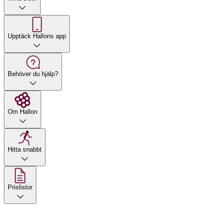
Upptäck Hallons app
Behöver du hjälp?
Om Hallon
Hitta snabbt
Prislistor