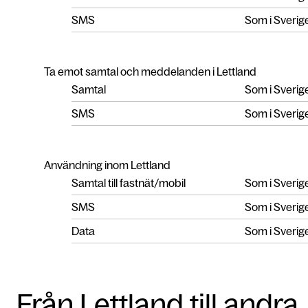
SMS
Som i Sverig
Ta emot samtal och meddelanden i Lettland
Samtal
Som i Sverig
SMS
Som i Sverig
Användning inom Lettland
Samtal till fastnät/mobil
Som i Sverig
SMS
Som i Sverig
Data
Som i Sverig
Från Lettland till andra