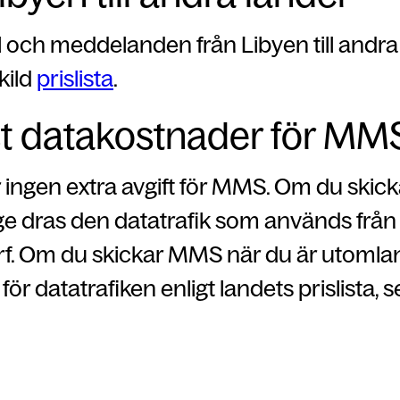
 och meddelanden från Libyen till andra
kild
prislista
.
t datakostnader för MM
r ingen extra avgift för MMS. Om du ski
ge dras den datatrafik som används från
urf. Om du skickar MMS när du är utomla
för datatrafiken enligt landets prislista, 