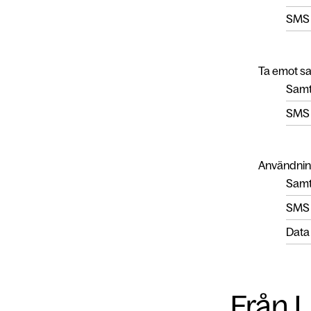
SMS
Ta emot s
Samt
SMS
Användnin
Samta
SMS
Data
Från L