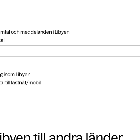
amtal och meddelanden i Libyen
al
g inom Libyen
l till fastnät/mobil
ibyen till andra länder