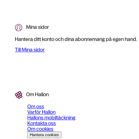
Mina sidor
Hantera ditt konto och dina abonnemang på egen hand.
Till Mina sidor
Om Hallon
Om oss
Varför Hallon
Hallons mobiltäckning
Kontakta oss
Om cookies
Hantera cookies