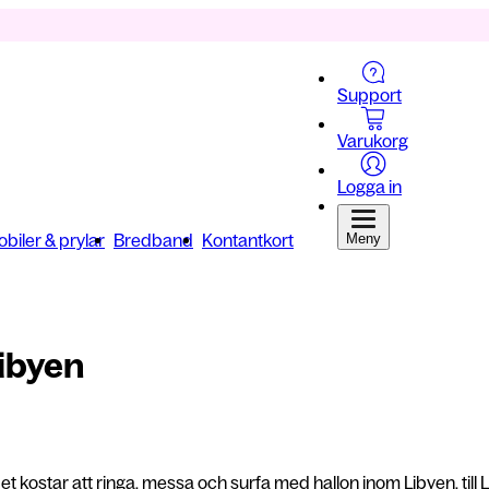
Support
Varukorg
Logga in
biler & prylar
Bredband
Kontantkort
Meny
Libyen
et kostar att ringa, messa och surfa med hallon inom Libyen, till 