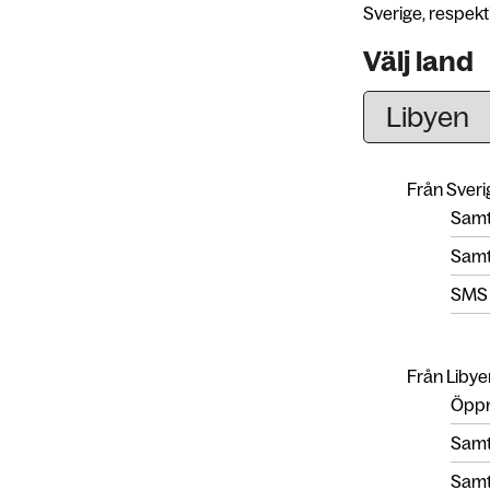
Sverige, respekti
Välj land
Från Sverig
Samta
Samta
SMS
Från Libyen
Öppn
Samta
Samta