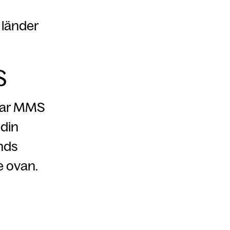
 länder
S
ckar MMS
 din
nds
se ovan.