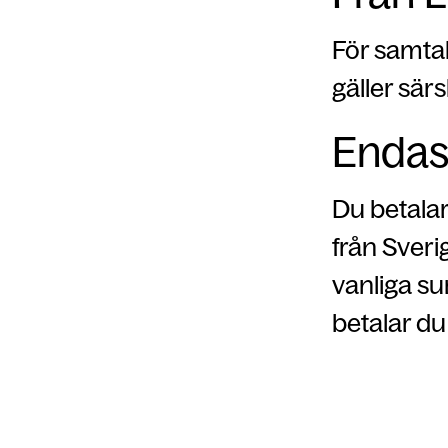
För samtal
gäller särs
Endas
Du betala
från Sveri
vanliga s
betalar du 