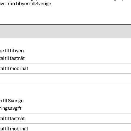
ve från Libyen till Sverige.
e till Libyen
l till fastnät
l till mobilnät
 till Sverige
ingsavgift
l till fastnät
l till mobilnät