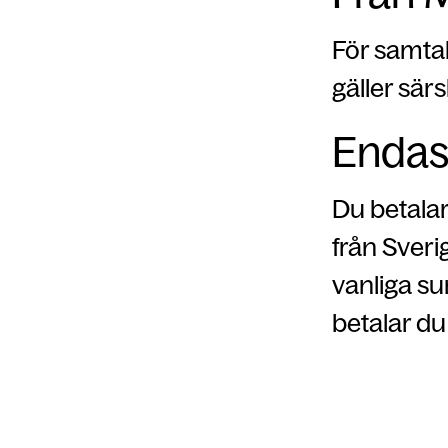
För samtal
gäller särs
Endas
Du betala
från Sveri
vanliga s
betalar du 