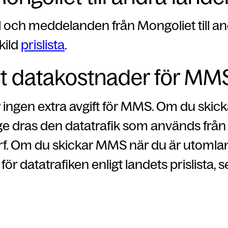
 och meddelanden från Mongoliet till an
kild
prislista
.
t datakostnader för MM
r ingen extra avgift för MMS. Om du ski
ge dras den datatrafik som används från
urf. Om du skickar MMS när du är utomla
för datatrafiken enligt landets prislista, 