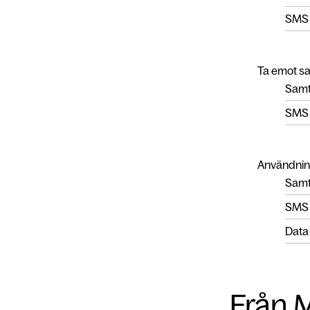
SMS
Ta emot s
Samt
SMS
Användnin
Samta
SMS
Data
Från M