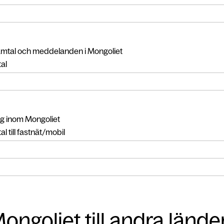
amtal och meddelanden i Mongoliet
al
g inom Mongoliet
l till fastnät/mobil
ongoliet till andra lände