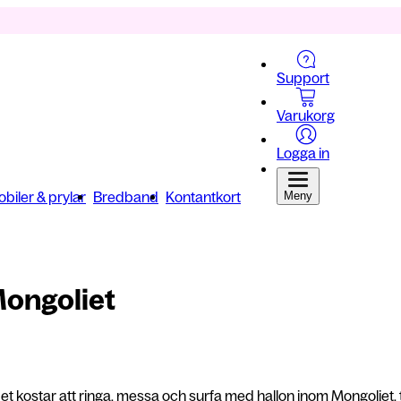
Support
Varukorg
Logga in
biler & prylar
Bredband
Kontantkort
Meny
Mongoliet
et kostar att ringa, messa och surfa med hallon inom Mongoliet, t