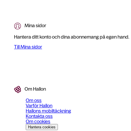
Mina sidor
Hantera ditt konto och dina abonnemang på egen hand.
Till Mina sidor
Om Hallon
Om oss
Varför Hallon
Hallons mobiltäckning
Kontakta oss
Om cookies
Hantera cookies