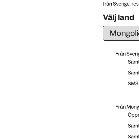
från Sverige, res
Välj land
Från Sverig
Samta
Samta
SMS
Från Mongol
Öppn
Samta
Samta