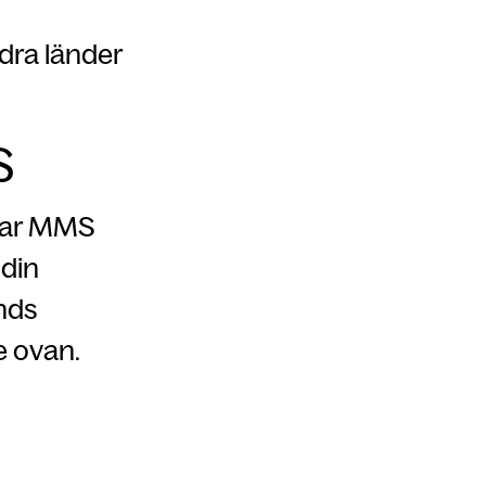
dra länder
S
ckar MMS
 din
nds
se ovan.