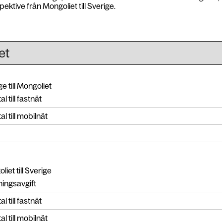
pektive från Mongoliet till Sverige.
e till Mongoliet
l till fastnät
l till mobilnät
iet till Sverige
ingsavgift
l till fastnät
l till mobilnät