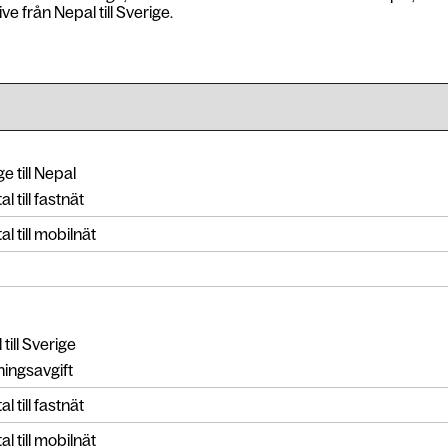
ve från Nepal till Sverige.
e till Nepal
l till fastnät
l till mobilnät
till Sverige
ingsavgift
l till fastnät
l till mobilnät