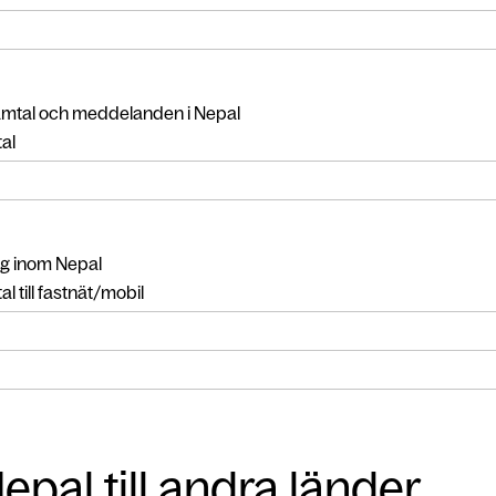
amtal och meddelanden i Nepal
al
g inom Nepal
l till fastnät/mobil
epal till andra länder