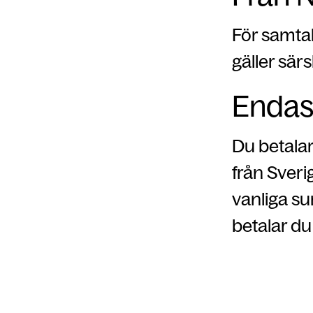
För samtal
gäller särs
Endas
Du betala
från Sveri
vanliga s
betalar du 