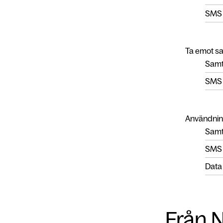
SMS
Ta emot s
Samt
SMS
Användnin
Samta
SMS
Data
Från N