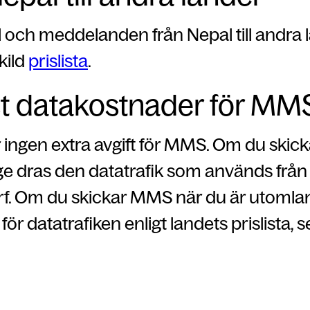
 och meddelanden från Nepal till andra 
kild
prislista
.
t datakostnader för MM
r ingen extra avgift för MMS. Om du ski
ge dras den datatrafik som används från
urf. Om du skickar MMS när du är utomla
för datatrafiken enligt landets prislista, 