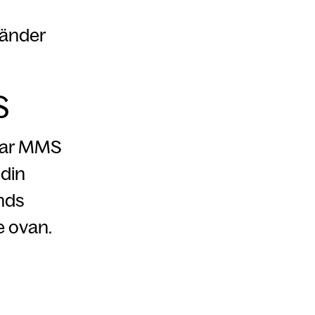
länder
S
ckar MMS
 din
nds
se ovan.