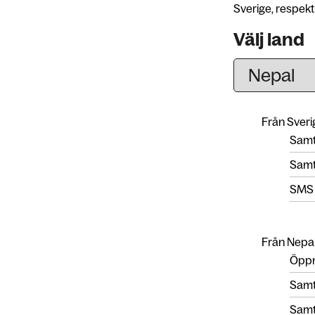
Sverige, respekti
Välj land
Från Sverig
Samta
Samta
SMS
Från Nepal 
Öppn
Samta
Samta