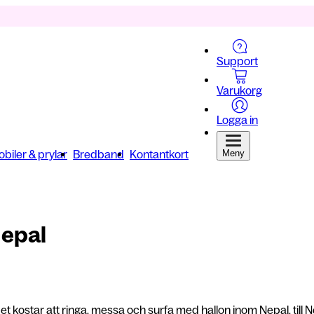
Support
Varukorg
Logga in
biler & prylar
Bredband
Kontantkort
Meny
Nepal
et kostar att ringa, messa och surfa med hallon inom Nepal, till N