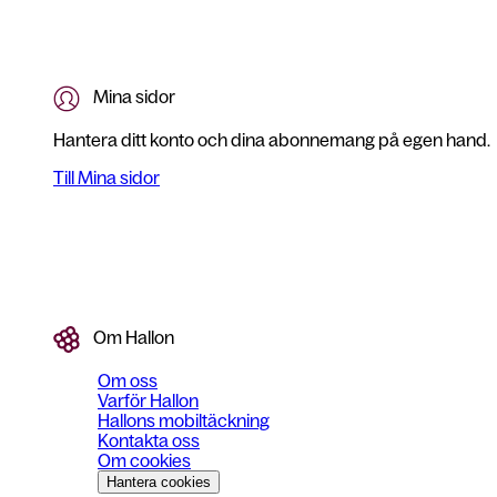
Mina sidor
Hantera ditt konto och dina abonnemang på egen hand.
Till Mina sidor
Om Hallon
Om oss
Varför Hallon
Hallons mobiltäckning
Kontakta oss
Om cookies
Hantera cookies