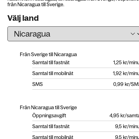
från Nicaragua till Sverige.
Välj land
Från Sverige till Nicaragua
Samtal till fastnät
1,25
kr/min
Samtal till mobilnät
1,92
kr/min
SMS
0,99
kr/SM
Från Nicaragua till Sverige
Öppningsavgift
4,95
kr/samt
Samtal till fastnät
9,5
kr/min
Samtal till mobilnät
9,5
kr/min