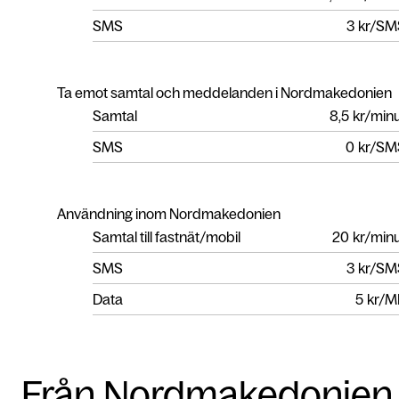
SMS
3
kr/SM
Ta emot samtal och meddelanden i Nordmakedonien
Samtal
8,5
kr/min
SMS
0
kr/SM
Användning inom Nordmakedonien
Samtal till fastnät/mobil
20
kr/min
SMS
3
kr/SM
Data
5
kr/M
Från Nordmakedonien