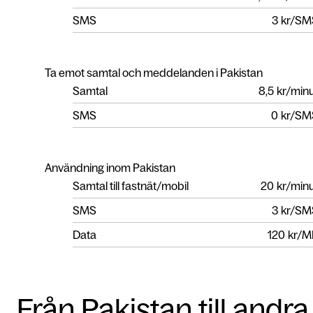
SMS
3
kr/SM
Ta emot samtal och meddelanden i Pakistan
Samtal
8,5
kr/min
SMS
0
kr/SM
Användning inom Pakistan
Samtal till fastnät/mobil
20
kr/min
SMS
3
kr/SM
Data
120
kr/M
Från Pakistan till andra