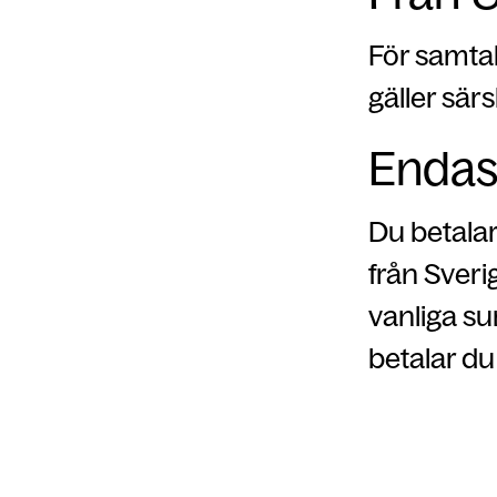
För samtal
gäller särs
Endas
Du betala
från Sveri
vanliga s
betalar du 