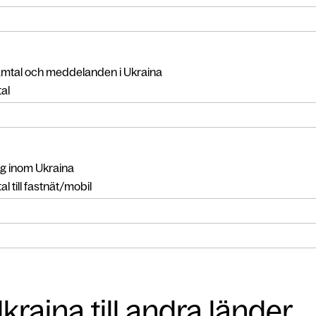
amtal och meddelanden i Ukraina
al
g inom Ukraina
l till fastnät/mobil
kraina till andra länder