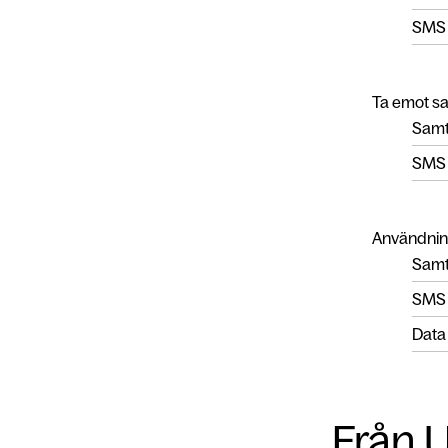
SMS
Ta emot s
Samt
SMS
Användnin
Samta
SMS
Data
Från U