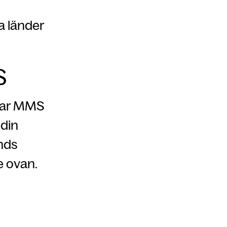
a länder
S
ckar MMS
 din
nds
se ovan.