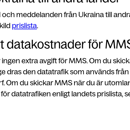
 och meddelanden från Ukraina till andr
kild
prislista
.
t datakostnader för MM
r ingen extra avgift för MMS. Om du ski
ge dras den datatrafik som används från
urf. Om du skickar MMS när du är utomla
för datatrafiken enligt landets prislista, 