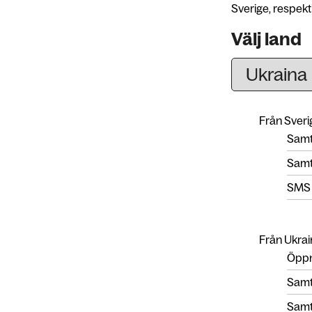
Sverige, respekti
Välj land
Från Sverig
Samta
Samta
SMS
Från Ukrain
Öppn
Samta
Samta