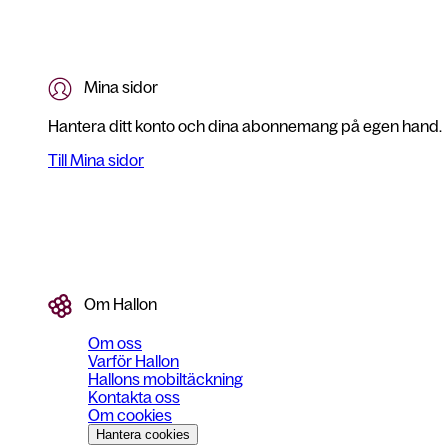
Mina sidor
Hantera ditt konto och dina abonnemang på egen hand.
Till Mina sidor
Om Hallon
Om oss
Varför Hallon
Hallons mobiltäckning
Kontakta oss
Om cookies
Hantera cookies