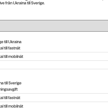
ve från Ukraina till Sverige.
e till Ukraina
l till fastnät
l till mobilnät
a till Sverige
ingsavgift
l till fastnät
l till mobilnät