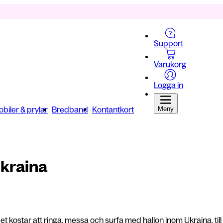
Support
Varukorg
Logga in
biler & prylar
Bredband
Kontantkort
Meny
Ukraina
et kostar att ringa, messa och surfa med hallon inom Ukraina, till