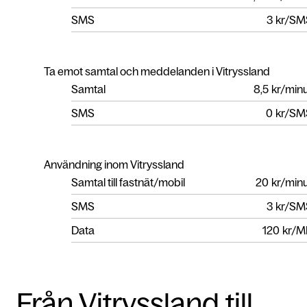
SMS
3
kr/SM
Ta emot samtal och meddelanden i Vitryssland
Samtal
8,5
kr/min
SMS
0
kr/SM
Användning inom Vitryssland
Samtal till fastnät/mobil
20
kr/min
SMS
3
kr/SM
Data
120
kr/M
Från Vitryssland till